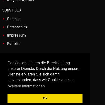
SONSTIGES
Sitemap
Datenschutz
Impressum
Kontakt
ANSCHRIFT
Cookies erleichtern die Bereitstellung
Feuerwehr Bad Schwartau-Rensefeld
unserer Dienste. Durch die Nutzung unserer
Fünfhausen 3
Dienste erklären Sie sich damit
23511 Bad Schwartau
einverstanden, dass wir Cookies setzen.
Weitere Informationen
Feuerwehr Groß Parin
Groß Parin 7a
Ok
23611 Bad Schwartau