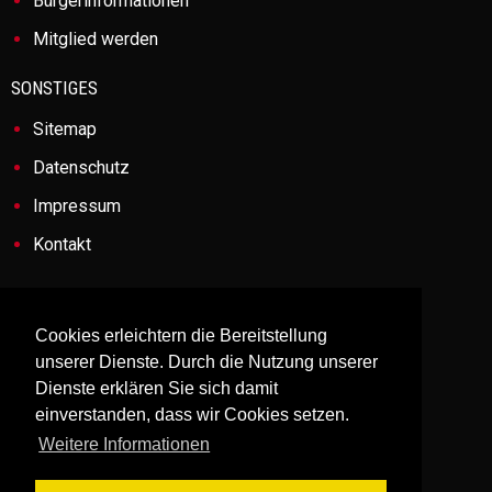
Bürgerinformationen
Mitglied werden
SONSTIGES
Sitemap
Datenschutz
Impressum
Kontakt
ANSCHRIFT
Cookies erleichtern die Bereitstellung
Feuerwehr Bad Schwartau-Rensefeld
unserer Dienste. Durch die Nutzung unserer
Fünfhausen 3
Dienste erklären Sie sich damit
23511 Bad Schwartau
einverstanden, dass wir Cookies setzen.
Weitere Informationen
Feuerwehr Groß Parin
Groß Parin 7a